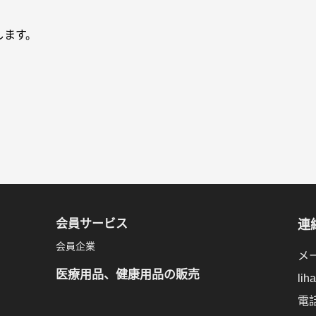
します。
会員サービス
連
会員企業
メー
医療用品、健康用品の販売
lih
電話