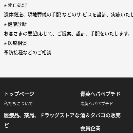
※ 死亡処理
遺体搬送、現地葬儀の手配 などのサ-ビスを設計、実施いた
※ 健康診断
お客さまの要望|応じて、ご提案、設計、手配をいたします。
※ 医療相谈
予防接種などのご相談
トップページ
青英へパペプチド
私たちについて
青英へパペプチド
医療品、薬局、ドラッグストアな
酒＆タバコの販売
ど
会員企業