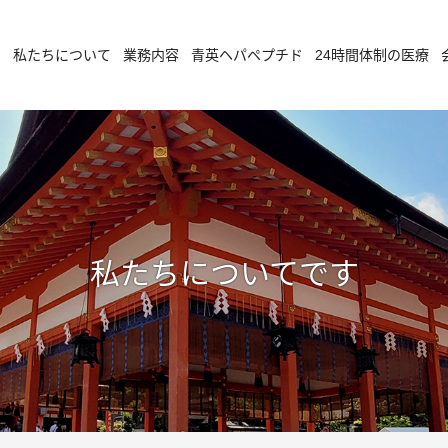
ジ
私たちについて
業務内容
青英ヘパペプチド
24時間体制の医療
私たちについてです